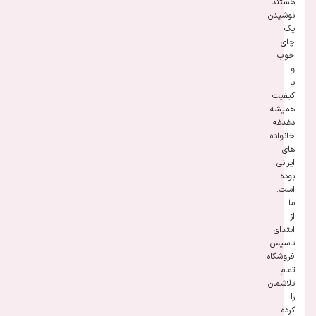
هستند.
نوشیدن
یک
چای
خوب
و
با
کیفیت
همیشه
دغدغه
خانواده
های
ایرانی
بوده
است.
ما
از
ابتدای
تاسیس
فروشگاه
تمام
تلاشمان
را
کرده