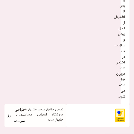
پس
از
اطمینان
از
اصل
بودن
و
سلامت
کالا،
در
اختیار
شما
عزیزان
قرار
داده
می
شود.
تمامی حقوق سایت متعلق به
طراحی
فروشگاه اینترنتی ماسالا
سایت:
آراز
چابهار است
سیستم