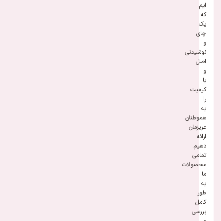
ایم
که
یک
چای
و
نوشیدنی
اصل
و
با
کیفیت
را
به
هموطنان
عزیزمان
ارائه
دهیم.
تمامی
محصولات
ما
به
طور
کامل
بررسی
و