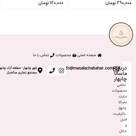
290,000
تومان
120,000
تومان
صفحه اصلی
محصولات
تماس با ما
درباره
info@masalachabahar.com
شهر چابهار- منطقه آزاد چابها
ماسالا
مجتمع تجاری صالحیار
چابهار
تمامی
محصولات
سایت
ماسالا
چابهار
باکیفیت،
اصل
و
حلال