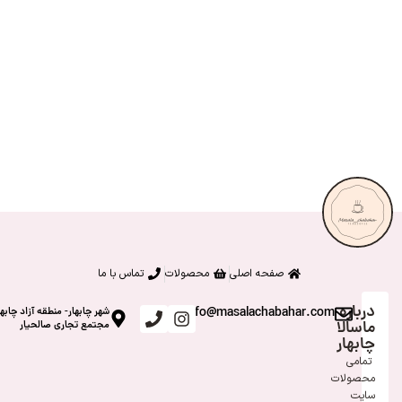
صفحه اصلی
محصولات
تماس با ما
درباره
info@masalachabahar.com
شهر چابهار- منطقه آزاد چابها
ماسالا
مجتمع تجاری صالحیار
چابهار
تمامی
محصولات
سایت