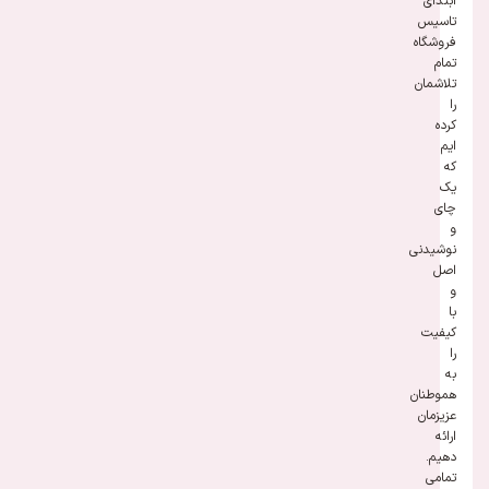
ابتدای
تاسیس
فروشگاه
تمام
تلاشمان
را
کرده
ایم
که
یک
چای
و
نوشیدنی
اصل
و
با
کیفیت
را
به
هموطنان
عزیزمان
ارائه
دهیم.
تمامی