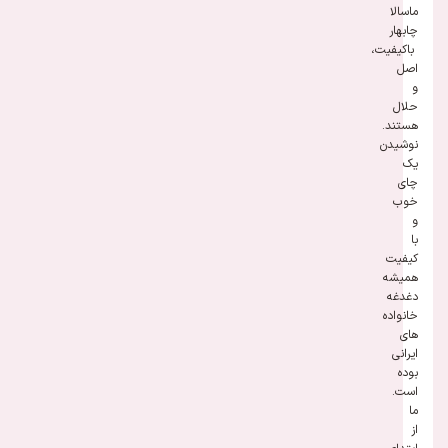
ماسالا
چابهار
باکیفیت،
اصل
و
حلال
هستند.
نوشیدن
یک
چای
خوب
و
با
کیفیت
همیشه
دغدغه
خانواده
های
ایرانی
بوده
است.
ما
از