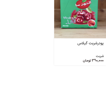
پودرشربت گیلاس
شربت
390,000
تومان