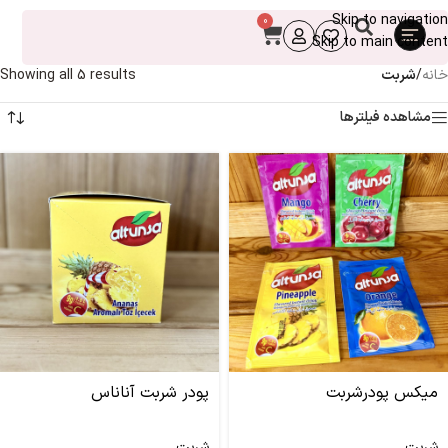
Skip to navigation
0
Skip to main content
خانه
/
شربت
Showing all 5 results
مشاهده فیلترها
میکس پودرشربت
پودر شربت آناناس
شربت
شربت