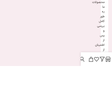
محصولات
ما
به
طور
کامل
بررسی
و
پس
از
اطمینان
از
اصل
بودن
و
سلامت
کالا،
در
اختیار
شما
عزیزان
قرار
داده
می
شود.