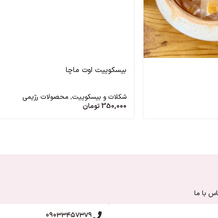
بیسکوییت اوت ماچا
شکلات و بیسکوییت
,
محصولات رژیمی
350,000
تومان
س با ما
09033457379