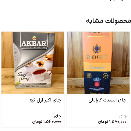
محصولات مشابه
چای امیننت کاراملی
چای اکبر ارل گری
چای
چای
1,580,000
تومان
1,540,000
تومان