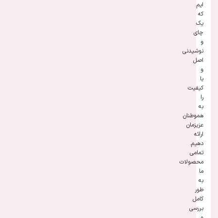
ایم
که
یک
چای
و
نوشیدنی
اصل
و
با
کیفیت
را
به
هموطنان
عزیزمان
ارائه
دهیم.
تمامی
محصولات
ما
به
طور
کامل
بررسی
و