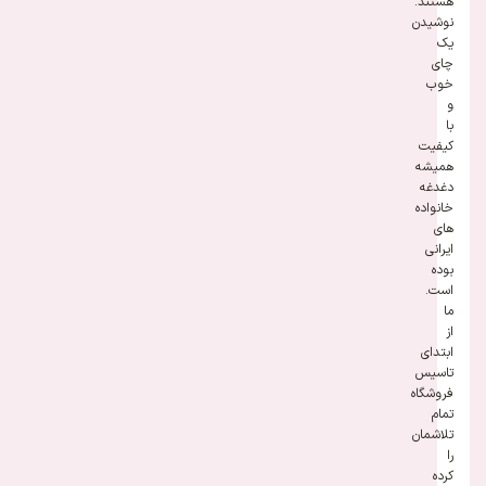
هستند.
نوشیدن
یک
چای
خوب
و
با
کیفیت
همیشه
دغدغه
خانواده
های
ایرانی
بوده
است.
ما
از
ابتدای
تاسیس
فروشگاه
تمام
تلاشمان
را
کرده