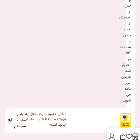
پس
از
اطمینان
از
اصل
بودن
و
سلامت
کالا،
در
اختیار
شما
عزیزان
قرار
داده
می
شود.
تمامی حقوق سایت متعلق به
طراحی
فروشگاه اینترنتی ماسالا
سایت:
آراز
چابهار است
سیستم