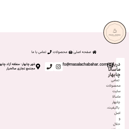
صفحه اصلی
محصولات
تماس با ما
درباره
info@masalachabahar.com
شهر چابهار- منطقه آزاد چابها
ماسالا
مجتمع تجاری صالحیار
چابهار
تمامی
محصولات
سایت
ماسالا
چابهار
باکیفیت،
اصل
و
حلال