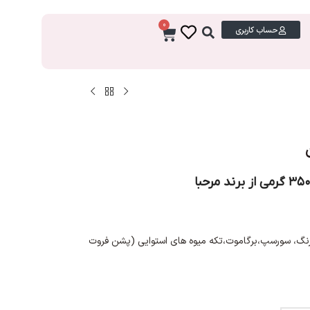
0
حساب کاربری
رنگ، سورسپ،برگاموت،تکه میوه های استوایی (پشن فروت