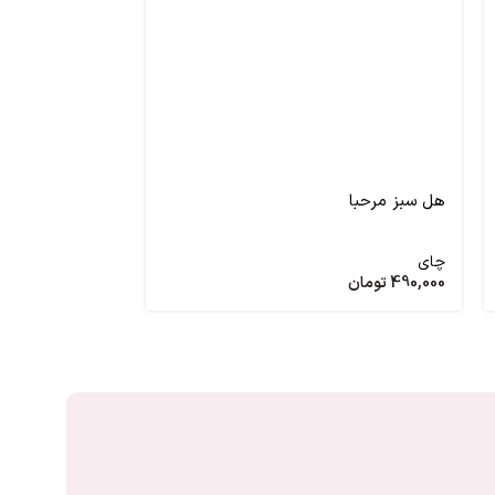
هل سبز مرحبا
چای دوغزال هلدا
چای
چای
490,000
تومان
1,450,000
تومان