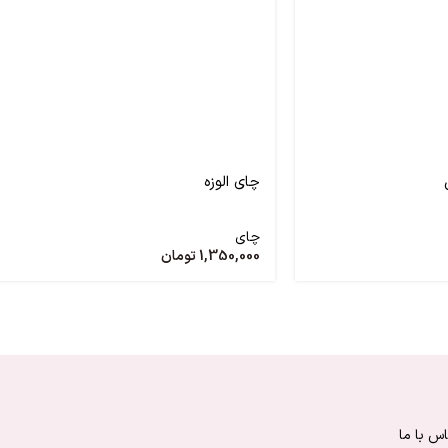
چای الوزه
چای
1,350,000
تومان
س با ما