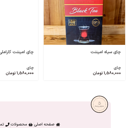
چای سیاه امیننت
چای امیننت کاراملی
چای
چای
1,580,000
تومان
1,580,000
تومان
صفحه اصلی
محصولات
تما