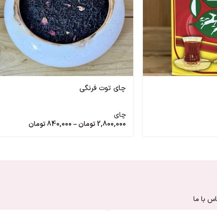
چای توت فرنگی
چای
2,800,000
تومان
–
840,000
تومان
س با ما