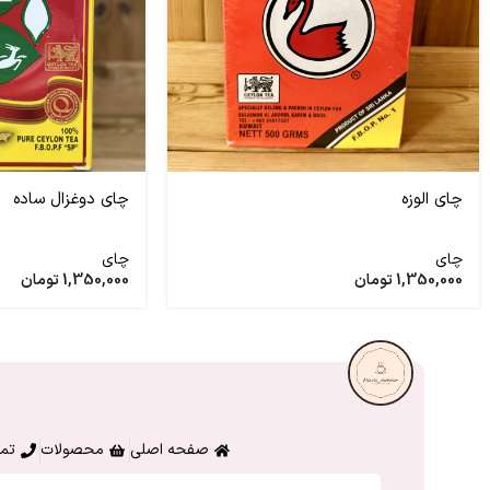
چای الوزه
چای دوغزال ساده
چای
چای
1,350,000
تومان
1,350,000
تومان
صفحه اصلی
محصولات
تما