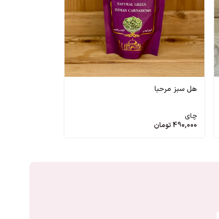
هل سبز مرحبا
چای مراکشی
چای
چای
490,000
تومان
990,000
تومان
–