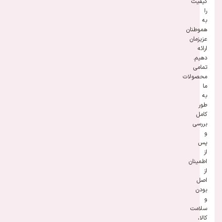
کیفیت
را
به
هموطنان
عزیزمان
ارائه
دهیم.
تمامی
محصولات
ما
به
طور
کامل
بررسی
و
پس
از
اطمینان
از
اصل
بودن
و
سلامت
کالا،