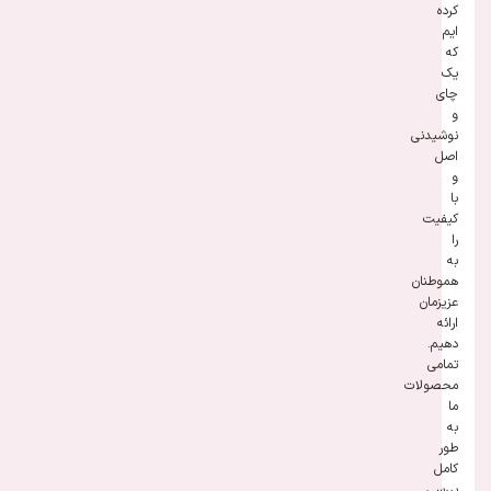
کرده
ایم
که
یک
چای
و
نوشیدنی
اصل
و
با
کیفیت
را
به
هموطنان
عزیزمان
ارائه
دهیم.
تمامی
محصولات
ما
به
طور
کامل
بررسی