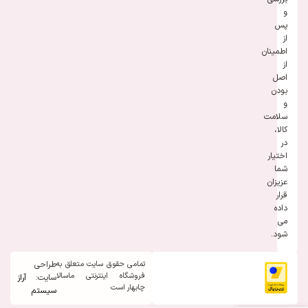
و
پس
از
اطمینان
از
اصل
بودن
و
سلامت
کالا،
در
اختیار
شما
عزیزان
قرار
داده
می
شود.
تمامی حقوق سایت متعلق به
طراحی
فروشگاه اینترنتی ماسالا
سایت:
آراز
چابهار است
سیستم