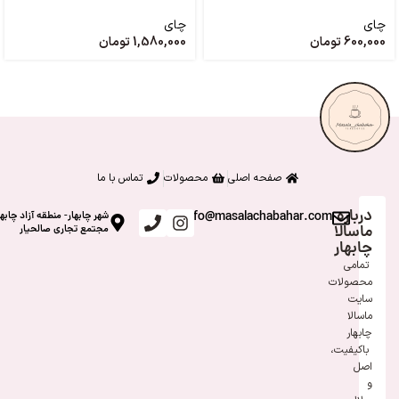
چای
چای
600,000
تومان
1,580,000
تومان
صفحه اصلی
محصولات
تماس با ما
درباره
info@masalachabahar.com
شهر چابهار- منطقه آزاد چابها
ماسالا
مجتمع تجاری صالحیار
چابهار
تمامی
محصولات
سایت
ماسالا
چابهار
باکیفیت،
اصل
و