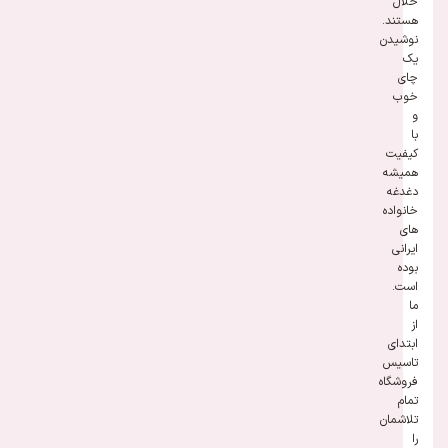
حلال
هستند.
نوشیدن
یک
چای
خوب
و
با
کیفیت
همیشه
دغدغه
خانواده
های
ایرانی
بوده
است.
ما
از
ابتدای
تاسیس
فروشگاه
تمام
تلاشمان
را