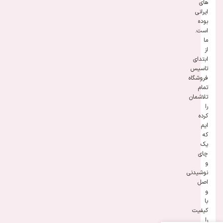
های
ایرانی
بوده
است.
ما
از
ابتدای
تاسیس
فروشگاه
تمام
تلاشمان
را
کرده
ایم
که
یک
چای
و
نوشیدنی
اصل
و
با
کیفیت
را