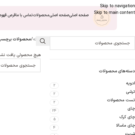
Skip to navigation
Skip to main content
صفحه اصلی
صفحه اصلی
محصولات
تماس با ما
قرص قهوه
خانه
/
محصولات برچسب خ
هیچ محصولی یافت نشد
دسته‌های محصولات
ادویه
2
ترشی
2
تست محصولات
2
چای
24
چای کرک
5
چای ماسالا
4
شربت