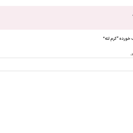
ورده “کرم لته”
.