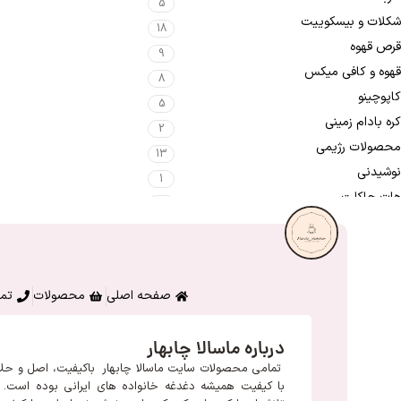
5
شکلات و بیسکوییت
18
قرص قهوه
9
قهوه و کافی میکس
8
کاپوچینو
5
کره بادام زمینی
2
محصولات رژیمی
13
نوشیدنی
1
هات چاکلت
1
صفحه اصلی
محصولات
تما
درباره ماسالا چابهار
تمامی محصولات سایت ماسالا چابهار باکیفیت، اصل و حل
با کیفیت همیشه دغدغه خانواده های ایرانی بوده است. م