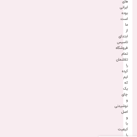
های
ایرانی
بوده
است.
ما
از
ابتدای
تاسیس
فروشگاه
تمام
تلاشمان
را
کرده
ایم
که
یک
چای
و
نوشیدنی
اصل
و
با
کیفیت
را