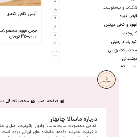
5
شکلات و بیسکوییت
18
آیس کافی کندی
قرص قهوه
9
قهوه و کافی میکس
8
قرص قهوه
,
محصولات 
کاپوچینو
5
350,000
تومان
کره بادام زمینی
2
محصولات رژیمی
13
نوشیدنی
1
هات چاکلت
1
صفحه اصلی
محصولات
تما
درباره ماسالا چابهار
تمامی محصولات سایت ماسالا چابهار باکیفیت، اصل و حل
با کیفیت همیشه دغدغه خانواده های ایرانی بوده است. م