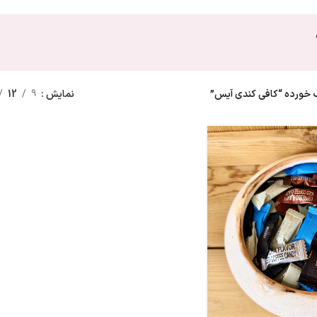
ورده “کافی کندی آیس”
نمایش
9
12