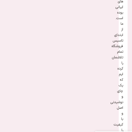
های
ایرانی
بوده
است.
ما
از
ابتدای
تاسیس
فروشگاه
تمام
تلاشمان
را
کرده
ایم
که
یک
چای
و
نوشیدنی
اصل
و
با
کیفیت
را