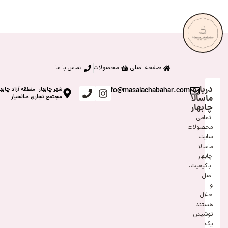
صفحه اصلی
محصولات
تماس با ما
درباره
info@masalachabahar.com
شهر چابهار- منطقه آزاد چابها
ماسالا
مجتمع تجاری صالحیار
چابهار
تمامی
محصولات
سایت
ماسالا
چابهار
باکیفیت،
اصل
و
حلال
هستند.
نوشیدن
یک