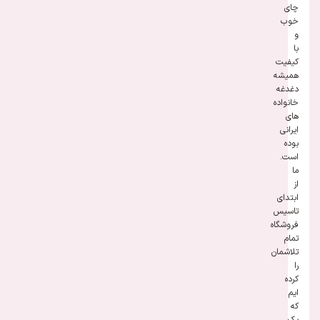
چای
خوب
و
با
کیفیت
همیشه
دغدغه
خانواده
های
ایرانی
بوده
است.
ما
از
ابتدای
تاسیس
فروشگاه
تمام
تلاشمان
را
کرده
ایم
که