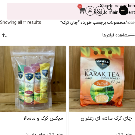
Skip to navigation
0
Skip to main content
خانه
/
محصولات برچسب خورده “چای کرک”
Showing all 3 results
مشاهده فیلترها
چای کرک ساشه ای زعفران
میکس کرک و ماسالا
چای کرک
چای کرک
,
چای ماسالا