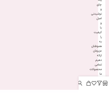
یک
چای
و
نوشیدنی
اصل
و
با
کیفیت
را
به
هموطنان
عزیزمان
ارائه
دهیم.
تمامی
محصولات
ما
به
طور
کامل
بررسی
و
پس
از