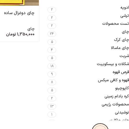
ادویه
2
چای دوغزال ساده
ترشی
2
تست محصولات
2
چای
چای
1,350,000
تومان
24
چای کرک
5
چای ماسالا
4
شربت
5
شکلات و بیسکوییت
18
قرص قهوه
9
قهوه و کافی میکس
8
کاپوچینو
5
کره بادام زمینی
2
محصولات رژیمی
13
نوشیدنی
1
هات چاکلت
1