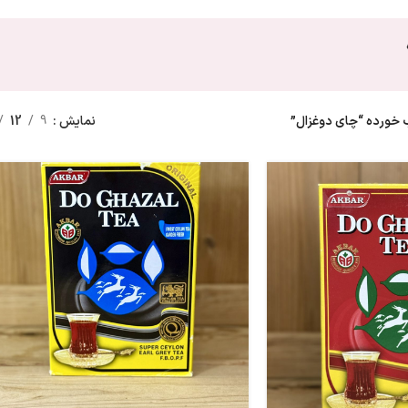
ورده “چای دوغزال”
نمایش
9
12