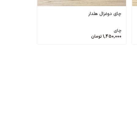
چای دوغزال هلدار
چای
1,450,000
تومان