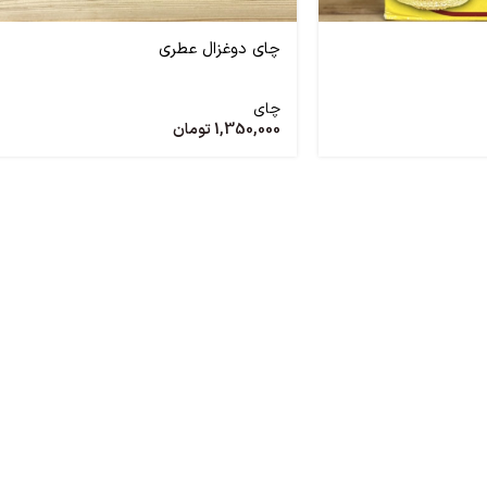
چای دوغزال عطری
چای
1,350,000
تومان