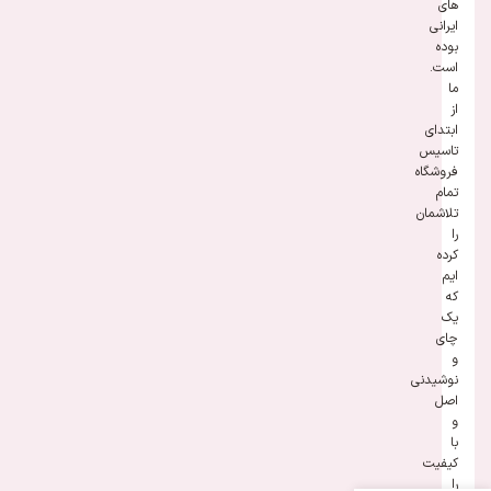
های
ایرانی
بوده
است.
ما
از
ابتدای
تاسیس
فروشگاه
تمام
تلاشمان
را
کرده
ایم
که
یک
چای
و
نوشیدنی
اصل
و
با
کیفیت
را