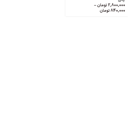
2,800,000
تومان
–
840,000
تومان