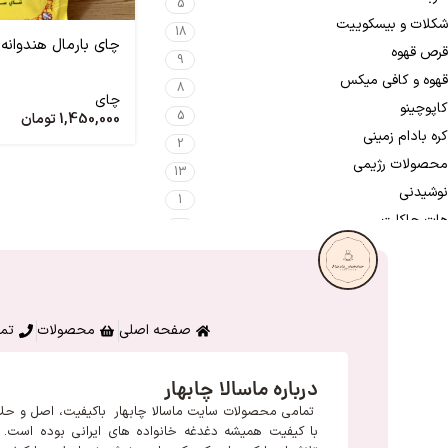
5
شکلات و بیسکوییت
18
چای بارمال هندوانه
قرص قهوه
9
قهوه و کافی میکس
8
چای
کاپوچینو
5
1,450,000
تومان
کره بادام زمینی
2
محصولات رژیمی
13
نوشیدنی
1
هات چاکلت
1
صفحه اصلی
محصولات
تما
درباره ماسالا چابهار
تمامی محصولات سایت ماسالا چابهار باکیفیت، اصل و حل
با کیفیت همیشه دغدغه خانواده های ایرانی بوده است. م