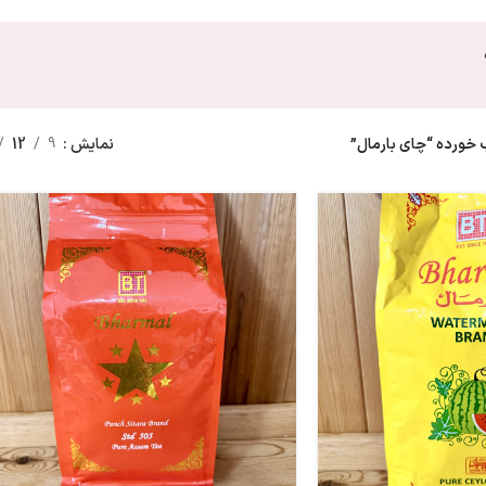
ورده “چای بارمال”
نمایش
9
12