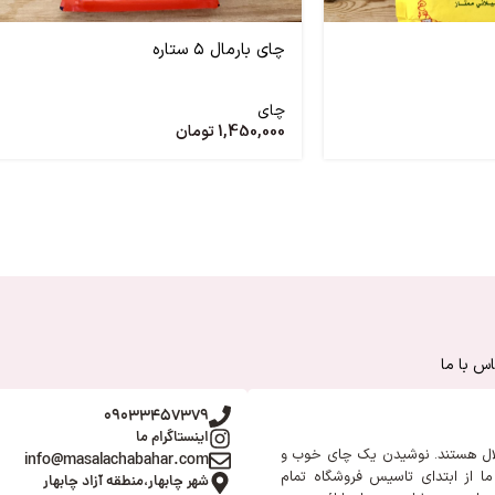
چای بارمال ۵ ستاره
چای
1,450,000
تومان
س با ما
09033457379
اینستاگرام ما
ال هستند. نوشیدن یک چای خوب و
info@masalachabahar.com
ا از ابتدای تاسیس فروشگاه تمام
شهر چابهار،منطقه آزاد چابهار