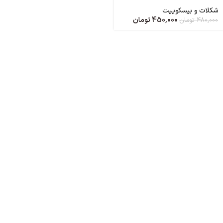
شکلات و بیسکوییت
450,000
تومان
480,000
تومان