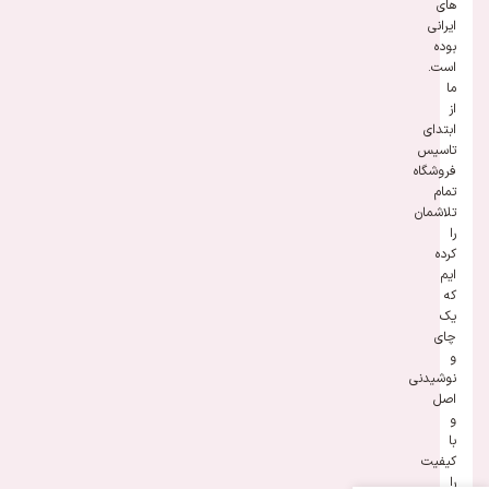
های
ایرانی
بوده
است.
ما
از
ابتدای
تاسیس
فروشگاه
تمام
تلاشمان
را
کرده
ایم
که
یک
چای
و
نوشیدنی
اصل
و
با
کیفیت
را