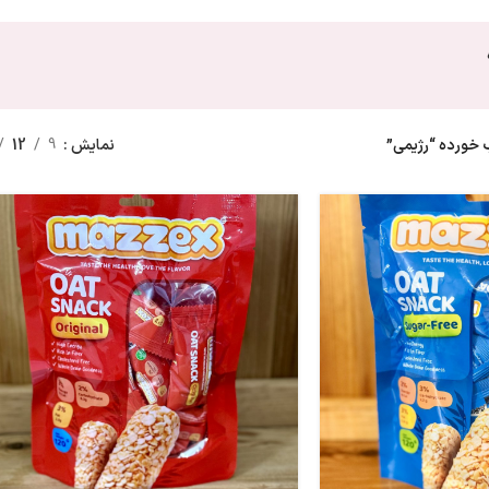
ورده “رژیمی”
نمایش
9
12