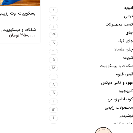
ادویه
2
بسکوییت اوت رژیم
ترشی
2
تست محصولات
2
شکلات و بیسکوییت
,
م
چای
350,000
تومان
24
چای کرک
5
چای ماسالا
4
شربت
5
شکلات و بیسکوییت
18
قرص قهوه
9
قهوه و کافی میکس
8
کاپوچینو
5
کره بادام زمینی
2
محصولات رژیمی
13
نوشیدنی
1
هات چاکلت
1